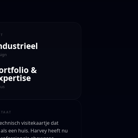
CT
ndustrieel
sign
ortfolio &
xpertise
cus
LTAAT
echnisch visitekaartje dat
 als een huis. Harvey heeft nu