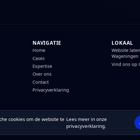
NAVIGATIE
LOKAAL
Home
Website late
Wageningen
Cases
Vind ons op
Expertise
Over ons
Contact
Privacyverklaring
ische cookies om de website te
Lees meer in onze
privacyverklaring
.
© 2026 TwinPixel
•
KvK 96555645
•
BTW NL867659397B01