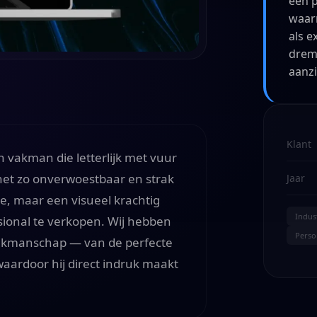
een 
waarm
als e
drem
aanzi
Klant
 vakman die letterlijk met vuur
net zo onverwoestbaar en strak
Jaar
e, maar een visueel krachtig
Indus
essional te verkopen. Wij hebben
Perso
vakmanschap — van de perfecte
waardoor hij direct indruk maakt