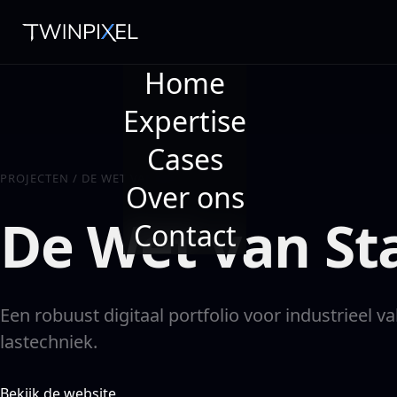
Home
Expertise
Cases
PROJECTEN
/
DE WET VAN STAAL
Over ons
De Wet van St
Contact
Een robuust digitaal portfolio voor industrieel
lastechniek.
Bekijk de website