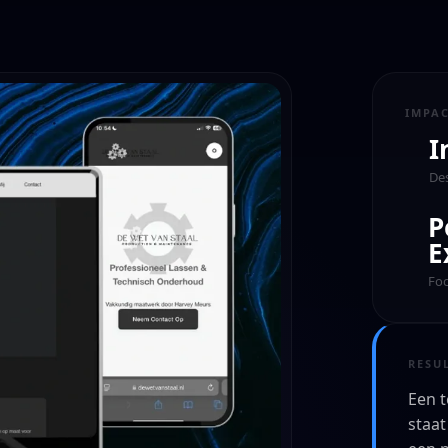
IMPA
I
De
P
E
Fo
RESU
Een t
staat