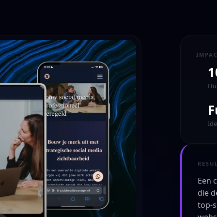
IMPA
1
Hui
F
Ide
RESU
Een 
die d
top-s