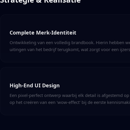
Complete Merk-Identiteit
Ontwikkeling van een volledig brandbook. Hierin hebben we 
uitingen van het bedrijf terugkomt, wat zorgt voor een ijze
High-End UI Design
Een pixel-perfect ontwerp waarbij elk detail is afgestemd op 
op het creëren van een 'wow-effect' bij de eerste kennismak