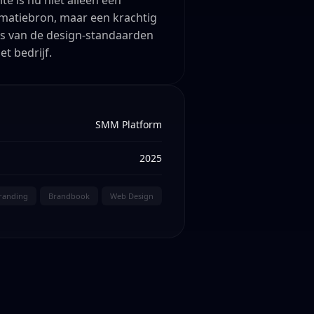
te is nu niet alleen een
matiebron, maar een krachtig
js van de design-standaarden
et bedrijf.
SMM Platform
2025
Branding
Brandbook
Web Design