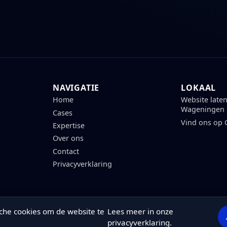
NAVIGATIE
LOKAAL
Home
Website late
Wageningen
Cases
Vind ons op
Expertise
Over ons
Contact
Privacyverklaring
ische cookies om de website te
Lees meer in onze
privacyverklaring
.
© 2026 TwinPixel
•
KvK 96555645
•
BTW NL867659397B01