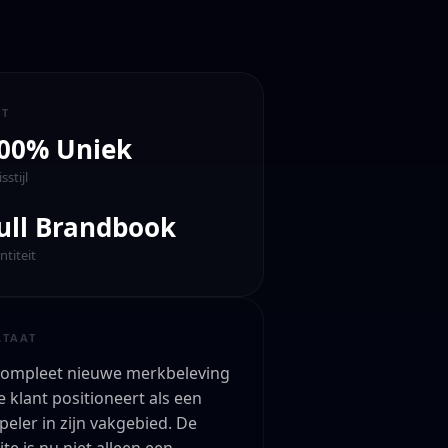
CT
00% Uniek
sstijl
ull Brandbook
ntiteit
LTAAT
compleet nieuwe merkbeleving
e klant positioneert als een
peler in zijn vakgebied. De