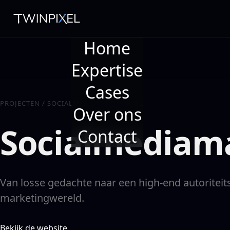
Home
Expertise
Cases
PROJECTEN
/
SOCIALMEDIAMANAGER.NL
Over ons
Socialmediam
Contact
Van losse gedachte naar een high-end autoriteit
marketingwereld.
Bekijk de website