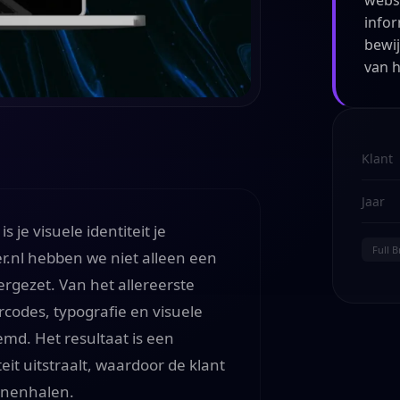
websi
infor
bewi
van h
Klant
Jaar
 je visuele identiteit je
Full 
er.nl hebben we niet alleen een
gezet. Van het allereerste
codes, typografie en visuele
stemd. Het resultaat is een
teit uitstraalt, waardoor de klant
nnenhalen.