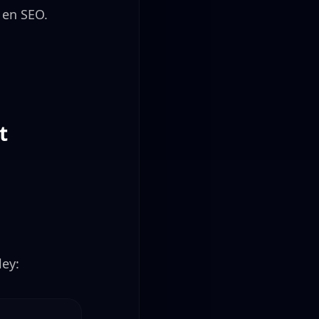
 en SEO.
t
ley: