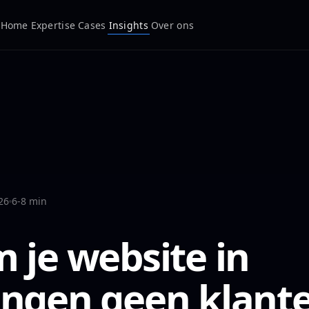
Home
Expertise
Cases
Insights
Over ons
26
6-8 min
je website in
ngen geen klant