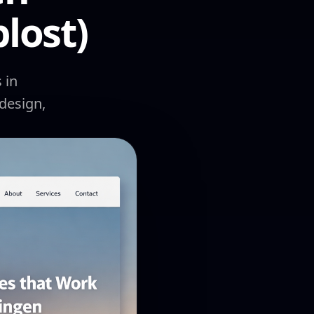
plost)
 in
design,