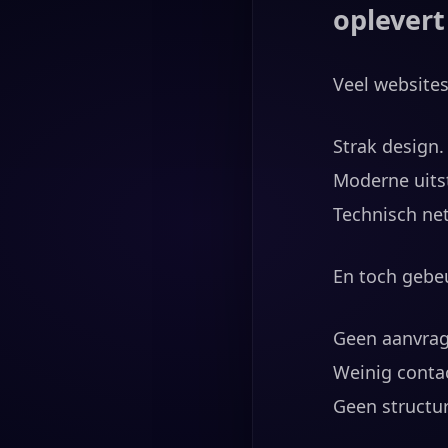
oplevert
Veel websites
Strak design.
Moderne uitst
Technisch ne
En toch gebeu
Geen aanvrag
Weinig cont
Geen structur