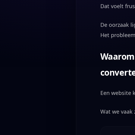
Dat voelt fru
De oorzaak li
Het probleem 
Waarom 
convert
Een website k
Wat we vaak z